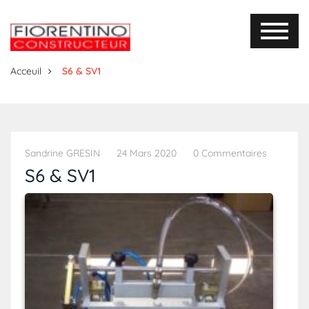
Acceuil
S6 & SV1
Sandrine GRESIN
24 Mars 2020
0 Commentaires
S6 & SV1